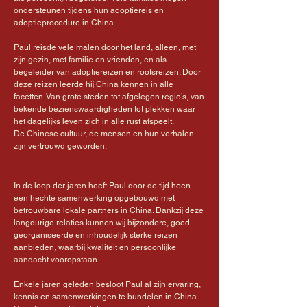
ondersteunen tijdens hun adoptiereis en
adoptieprocedure in China.
Paul reisde vele malen door het land, alleen, met
zijn gezin, met familie en vrienden, en als
begeleider van adoptiereizen en rootsreizen. Door
deze reizen leerde hij China kennen in alle
facetten. Van grote steden tot afgelegen regio’s, van
bekende bezienswaardigheden tot plekken waar
het dagelijks leven zich in alle rust afspeelt.
De Chinese cultuur, de mensen en hun verhalen
zijn vertrouwd geworden.
In de loop der jaren heeft Paul door de tijd heen
een hechte samenwerking opgebouwd met
betrouwbare lokale partners in China. Dankzij deze
langdurige relaties kunnen wij bijzondere, goed
georganiseerde en inhoudelijk sterke reizen
aanbieden, waarbij kwaliteit en persoonlijke
aandacht vooropstaan.
Enkele jaren geleden besloot Paul al zijn ervaring,
kennis en samenwerkingen te bundelen in China